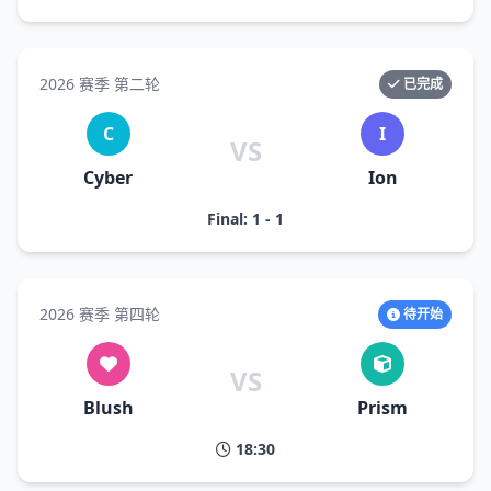
2026 赛季 第二轮
已完成
C
I
VS
Cyber
Ion
Final: 1 - 1
2026 赛季 第四轮
待开始
VS
Blush
Prism
18:30