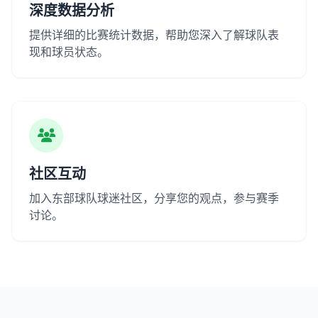
深度数据分析
提供详细的比赛统计数据，帮助您深入了解球队表
现和球员状态。
社区互动
加入东部球队球迷社区，分享您的观点，参与赛季
讨论。