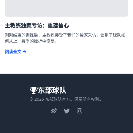
主教练独家专访：重建信心
刚刚结束的训练后，主教练接受了我们的独家采访，谈到了球队如
何从上一赛季的挫折中恢复。
阅读全文
东部球队
© 2026 东部球队官方。保留所有权利。