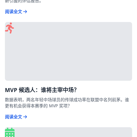
新引援的评估报告。
阅读全文
MVP 候选人：谁将主宰中场？
数据表明，两名年轻中场球员的传球成功率在联盟中名列前茅。谁
更有机会获得本赛季的 MVP 奖项？
阅读全文