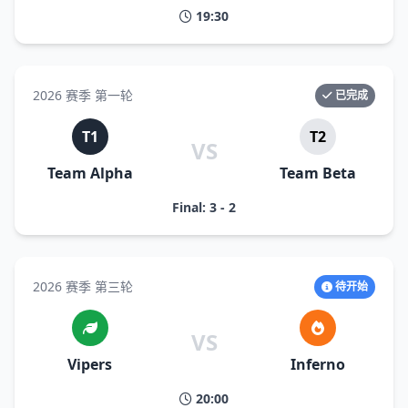
19:30
2026 赛季 第一轮
已完成
T1
T2
VS
Team Alpha
Team Beta
Final: 3 - 2
2026 赛季 第三轮
待开始
VS
Vipers
Inferno
20:00