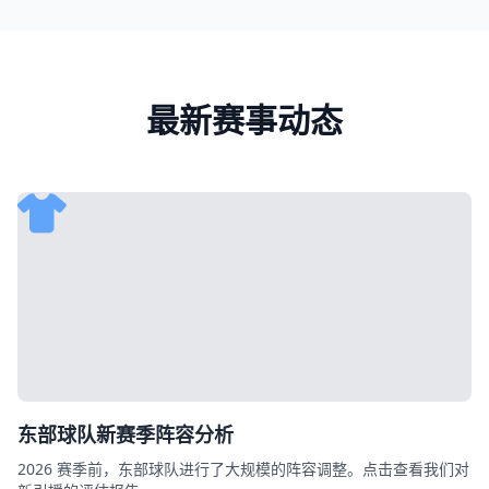
最新赛事动态
东部球队新赛季阵容分析
2026 赛季前，东部球队进行了大规模的阵容调整。点击查看我们对