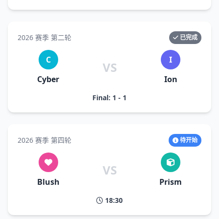
2026 赛季 第二轮
已完成
C
I
VS
Cyber
Ion
Final: 1 - 1
2026 赛季 第四轮
待开始
VS
Blush
Prism
18:30