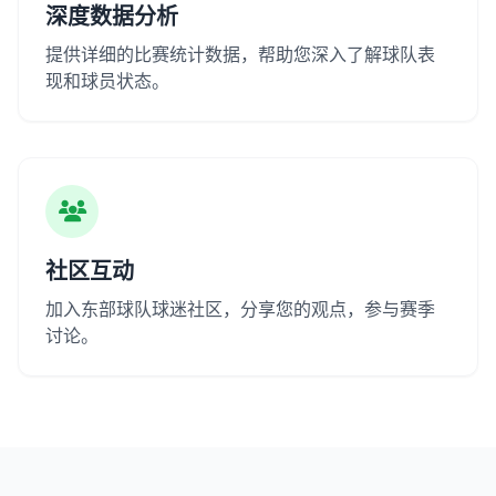
深度数据分析
提供详细的比赛统计数据，帮助您深入了解球队表
现和球员状态。
社区互动
加入东部球队球迷社区，分享您的观点，参与赛季
讨论。