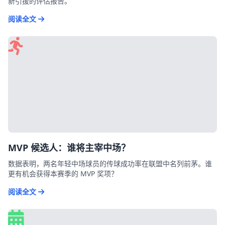
新引援的评估报告。
阅读全文
MVP 候选人：谁将主宰中场？
数据表明，两名年轻中场球员的传球成功率在联盟中名列前茅。谁
更有机会获得本赛季的 MVP 奖项？
阅读全文