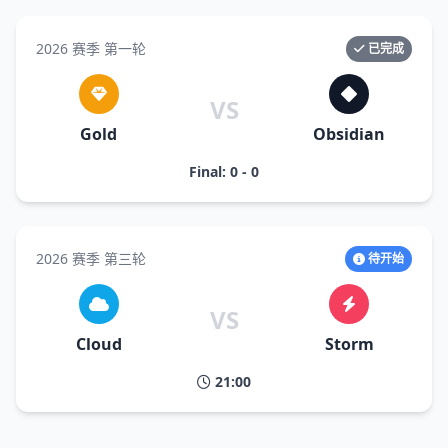
2026 赛季 第一轮
已完成
VS
Gold
Obsidian
Final: 0 - 0
2026 赛季 第三轮
待开始
VS
Cloud
Storm
21:00