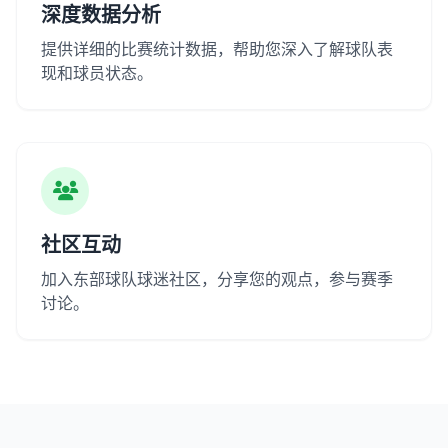
深度数据分析
提供详细的比赛统计数据，帮助您深入了解球队表
现和球员状态。
社区互动
加入东部球队球迷社区，分享您的观点，参与赛季
讨论。