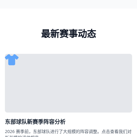
最新赛事动态
东部球队新赛季阵容分析
2026 赛季前，东部球队进行了大规模的阵容调整。点击查看我们对