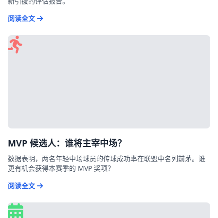
新引援的评估报告。
阅读全文
MVP 候选人：谁将主宰中场？
数据表明，两名年轻中场球员的传球成功率在联盟中名列前茅。谁
更有机会获得本赛季的 MVP 奖项？
阅读全文