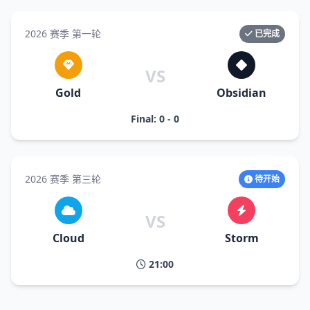
2026 赛季 第一轮
已完成
VS
Gold
Obsidian
Final: 0 - 0
2026 赛季 第三轮
待开始
VS
Cloud
Storm
21:00