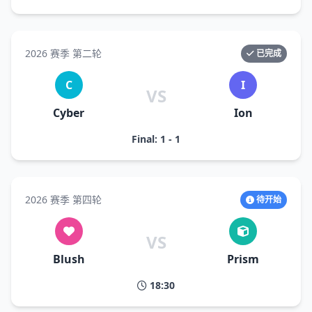
2026 赛季 第二轮
已完成
C
I
VS
Cyber
Ion
Final: 1 - 1
2026 赛季 第四轮
待开始
VS
Blush
Prism
18:30