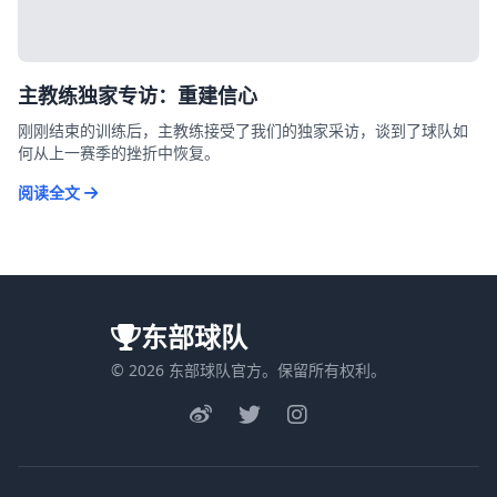
主教练独家专访：重建信心
刚刚结束的训练后，主教练接受了我们的独家采访，谈到了球队如
何从上一赛季的挫折中恢复。
阅读全文
东部球队
© 2026 东部球队官方。保留所有权利。