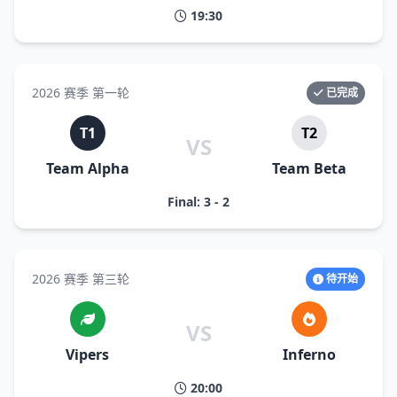
19:30
2026 赛季 第一轮
已完成
T1
T2
VS
Team Alpha
Team Beta
Final: 3 - 2
2026 赛季 第三轮
待开始
VS
Vipers
Inferno
20:00