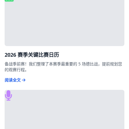
2026 赛季关键比赛日历
备战季前赛！我们整理了本赛季最重要的 5 场德比战，提前规划您
的观赛行程。
阅读全文