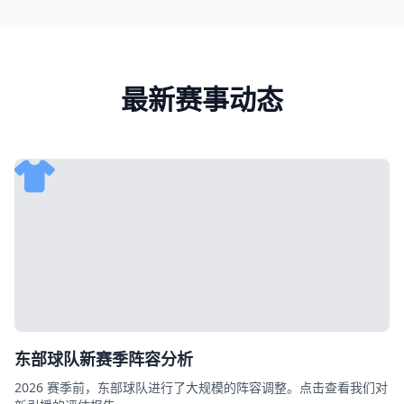
最新赛事动态
东部球队新赛季阵容分析
2026 赛季前，东部球队进行了大规模的阵容调整。点击查看我们对