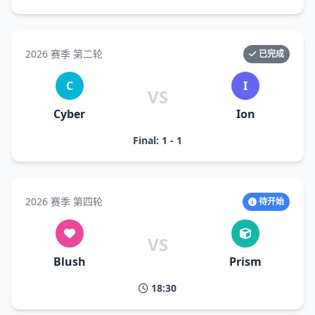
2026 赛季 第二轮
已完成
C
I
VS
Cyber
Ion
Final: 1 - 1
2026 赛季 第四轮
待开始
VS
Blush
Prism
18:30