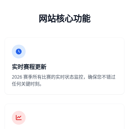
网站核心功能
实时赛程更新
2026 赛季所有比赛的实时状态监控，确保您不错过
任何关键时刻。