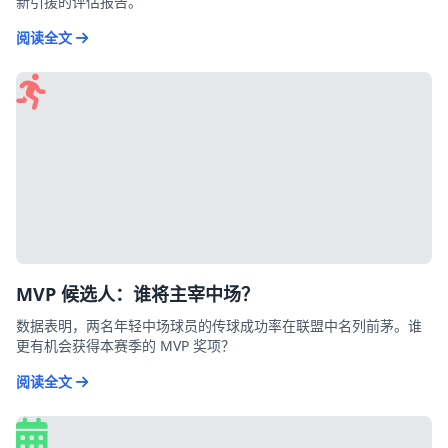
新引援的评估报告。
阅读全文
MVP 候选人：谁将主宰中场？
数据表明，两名年轻中场球员的传球成功率在联盟中名列前茅。谁
更有机会获得本赛季的 MVP 奖项？
阅读全文