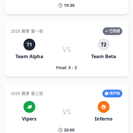
19:30
2026 赛季 第一轮
已完成
T1
T2
VS
Team Alpha
Team Beta
Final: 3 - 2
2026 赛季 第三轮
待开始
VS
Vipers
Inferno
20:00