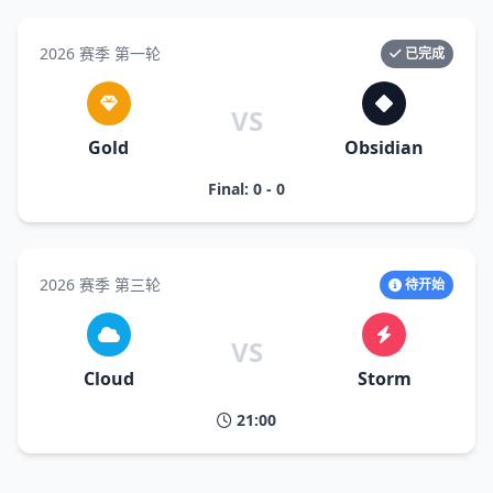
2026 赛季 第一轮
已完成
VS
Gold
Obsidian
Final: 0 - 0
2026 赛季 第三轮
待开始
VS
Cloud
Storm
21:00