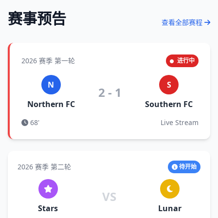
赛事预告
查看全部赛程
2026 赛季 第一轮
进行中
N
S
2 - 1
Northern FC
Southern FC
68'
Live Stream
2026 赛季 第二轮
待开始
VS
Stars
Lunar