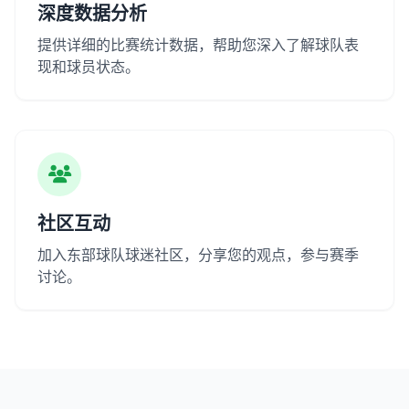
深度数据分析
提供详细的比赛统计数据，帮助您深入了解球队表
现和球员状态。
社区互动
加入东部球队球迷社区，分享您的观点，参与赛季
讨论。