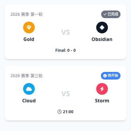
2026 赛季 第一轮
已完成
VS
Gold
Obsidian
Final: 0 - 0
2026 赛季 第三轮
待开始
VS
Cloud
Storm
21:00