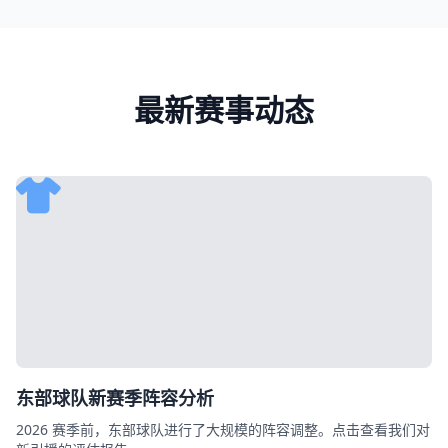
最新赛事动态
东部球队新赛季阵容分析
2026 赛季前，东部球队进行了大规模的阵容调整。点击查看我们对