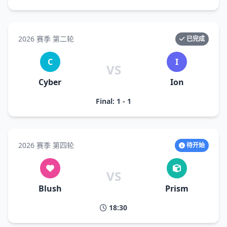
2026 赛季 第二轮
已完成
C
I
VS
Cyber
Ion
Final: 1 - 1
2026 赛季 第四轮
待开始
VS
Blush
Prism
18:30