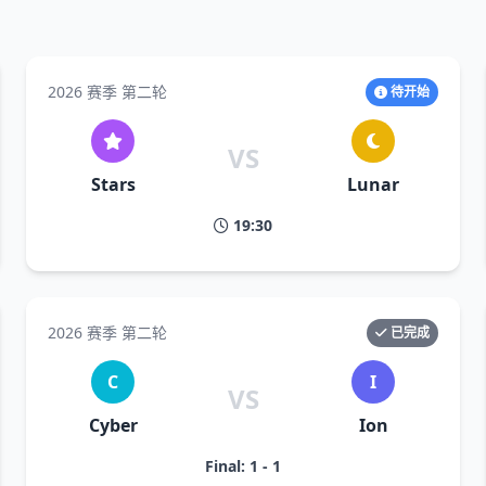
2026 赛季 第二轮
待开始
VS
Stars
Lunar
19:30
2026 赛季 第二轮
已完成
C
I
VS
Cyber
Ion
Final: 1 - 1