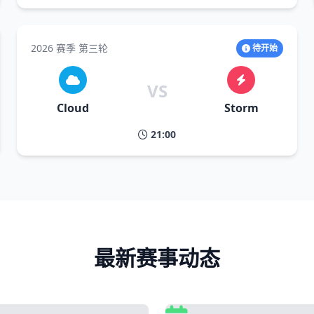
2026 赛季 第三轮
待开始
VS
Cloud
Storm
21:00
最新赛事动态