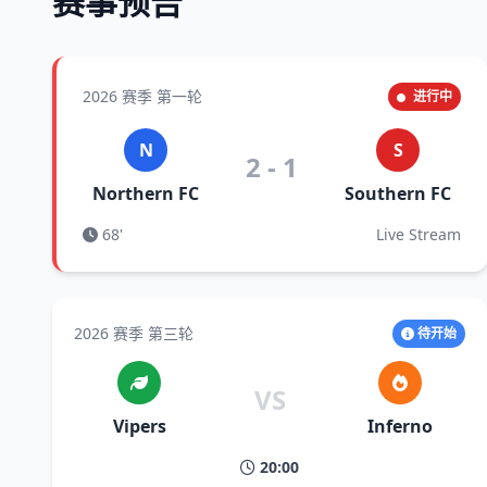
赛事预告
2026 赛季 第一轮
进行中
N
S
2 - 1
Northern FC
Southern FC
68'
Live Stream
2026 赛季 第三轮
待开始
VS
Vipers
Inferno
20:00