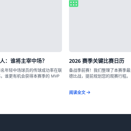
选人：谁将主宰中场？
2026 赛季关键比赛日历
两名年轻中场球员的传球成功率在联
备战季前赛！我们整理了本赛季最重
。谁更有机会获得本赛季的 MVP
德比战，提前规划您的观赛行程。
阅读全文