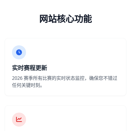
网站核心功能
实时赛程更新
2026 赛季所有比赛的实时状态监控，确保您不错过
任何关键时刻。