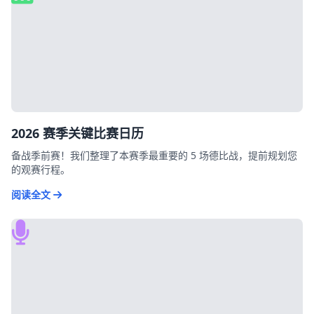
2026 赛季关键比赛日历
备战季前赛！我们整理了本赛季最重要的 5 场德比战，提前规划您
的观赛行程。
阅读全文