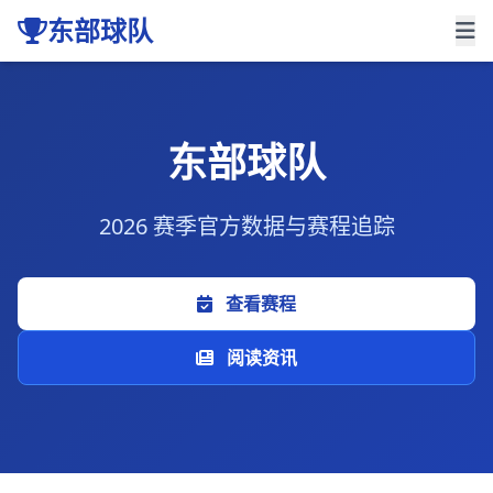
东部球队
东部球队
2026 赛季官方数据与赛程追踪
查看赛程
阅读资讯