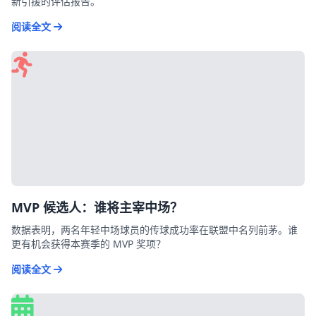
新引援的评估报告。
阅读全文
MVP 候选人：谁将主宰中场？
数据表明，两名年轻中场球员的传球成功率在联盟中名列前茅。谁
更有机会获得本赛季的 MVP 奖项？
阅读全文