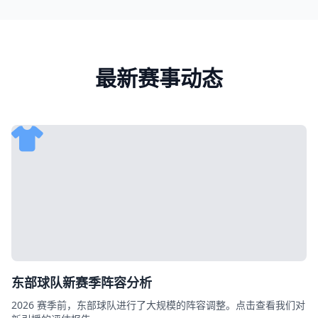
最新赛事动态
东部球队新赛季阵容分析
2026 赛季前，东部球队进行了大规模的阵容调整。点击查看我们对