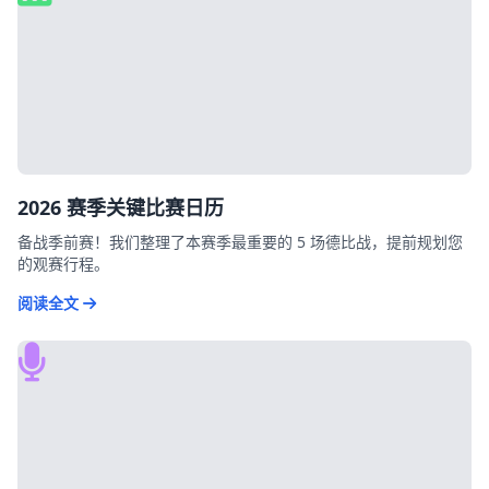
2026 赛季关键比赛日历
备战季前赛！我们整理了本赛季最重要的 5 场德比战，提前规划您
的观赛行程。
阅读全文