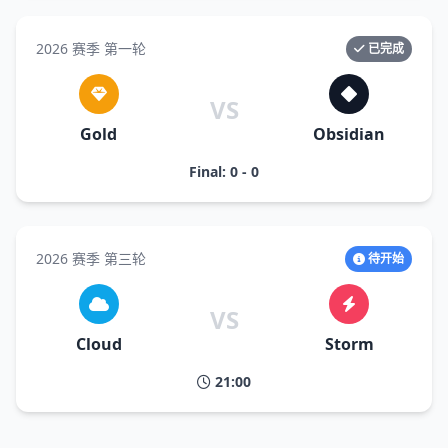
2026 赛季 第一轮
已完成
VS
Gold
Obsidian
Final: 0 - 0
2026 赛季 第三轮
待开始
VS
Cloud
Storm
21:00