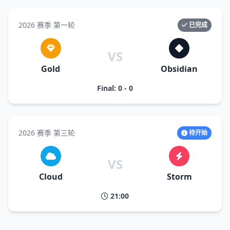
2026 赛季 第一轮
已完成
VS
Gold
Obsidian
Final: 0 - 0
2026 赛季 第三轮
待开始
VS
Cloud
Storm
21:00