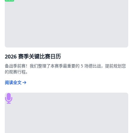
2026 赛季关键比赛日历
备战季前赛！我们整理了本赛季最重要的 5 场德比战，提前规划您
的观赛行程。
阅读全文