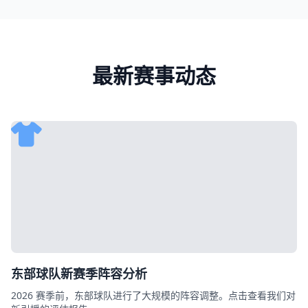
最新赛事动态
东部球队新赛季阵容分析
2026 赛季前，东部球队进行了大规模的阵容调整。点击查看我们对