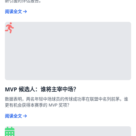
新引援的评估报告。
阅读全文
MVP 候选人：谁将主宰中场？
数据表明，两名年轻中场球员的传球成功率在联盟中名列前茅。谁
更有机会获得本赛季的 MVP 奖项？
阅读全文