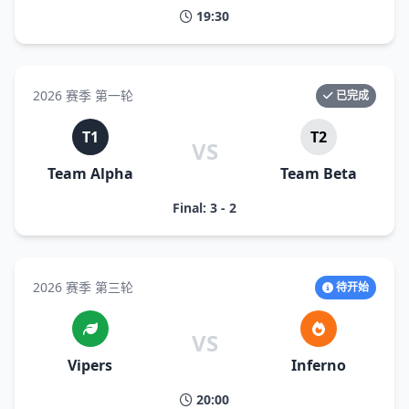
19:30
2026 赛季 第一轮
已完成
T1
T2
VS
Team Alpha
Team Beta
Final: 3 - 2
2026 赛季 第三轮
待开始
VS
Vipers
Inferno
20:00