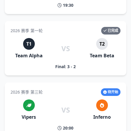
19:30
2026 赛季 第一轮
已完成
T1
T2
VS
Team Alpha
Team Beta
Final: 3 - 2
2026 赛季 第三轮
待开始
VS
Vipers
Inferno
20:00