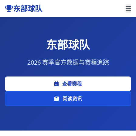
东部球队
东部球队
2026 赛季官方数据与赛程追踪
查看赛程
阅读资讯