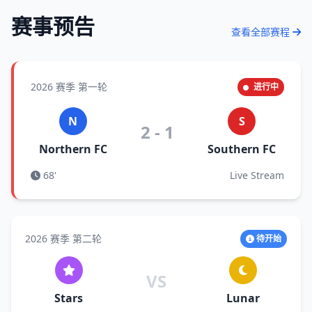
赛事预告
查看全部赛程
2026 赛季 第一轮
进行中
N
S
2 - 1
Northern FC
Southern FC
68'
Live Stream
2026 赛季 第二轮
待开始
VS
Stars
Lunar