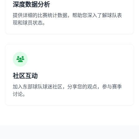
深度数据分析
提供详细的比赛统计数据，帮助您深入了解球队表
现和球员状态。
社区互动
加入东部球队球迷社区，分享您的观点，参与赛季
讨论。