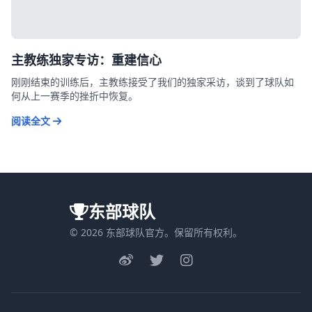
主教练独家专访：重建信心
刚刚结束的训练后，主教练接受了我们的独家采访，谈到了球队如
何从上一赛季的挫折中恢复。
阅读全文
东部球队
© 2026 东部球队官方。保留所有权利。