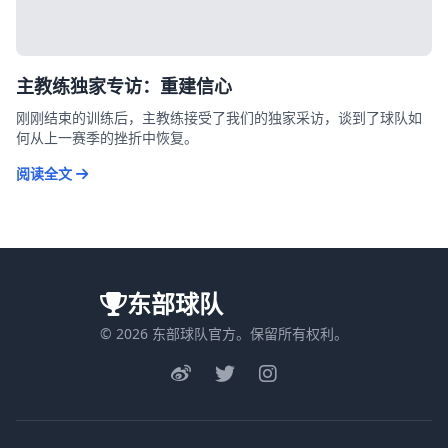
主教练独家专访：重建信心
刚刚结束的训练后，主教练接受了我们的独家采访，谈到了球队如
何从上一赛季的挫折中恢复。
阅读全文
东部球队
© 2026 东部球队官方。保留所有权利。