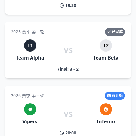
19:30
2026 赛季 第一轮
已完成
T1
T2
VS
Team Alpha
Team Beta
Final: 3 - 2
2026 赛季 第三轮
待开始
VS
Vipers
Inferno
20:00