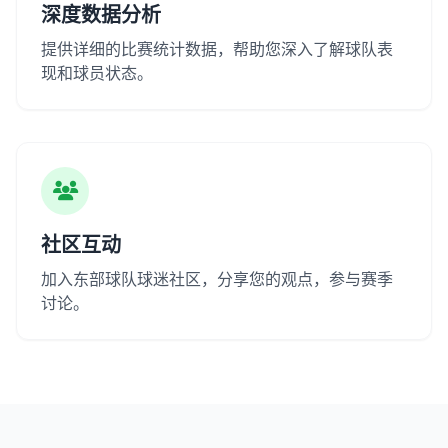
深度数据分析
提供详细的比赛统计数据，帮助您深入了解球队表
现和球员状态。
社区互动
加入东部球队球迷社区，分享您的观点，参与赛季
讨论。