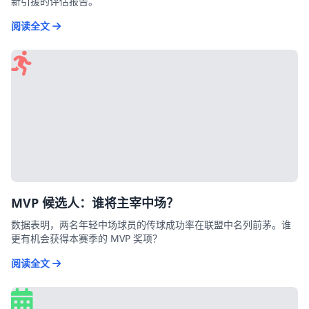
新引援的评估报告。
阅读全文
MVP 候选人：谁将主宰中场？
数据表明，两名年轻中场球员的传球成功率在联盟中名列前茅。谁
更有机会获得本赛季的 MVP 奖项？
阅读全文