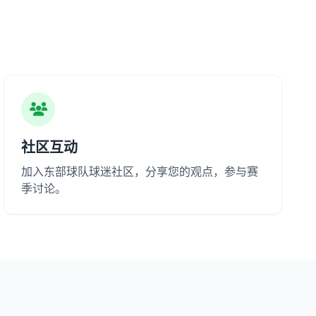
社区互动
加入东部球队球迷社区，分享您的观点，参与赛
季讨论。