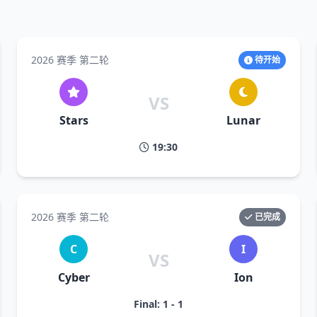
2026 赛季 第二轮
待开始
VS
Stars
Lunar
19:30
2026 赛季 第二轮
已完成
C
I
VS
Cyber
Ion
Final: 1 - 1