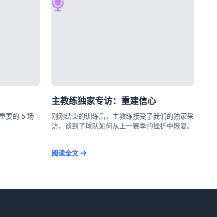
主教练独家专访：重建信心
要的 5 场
刚刚结束的训练后，主教练接受了我们的独家采
访，谈到了球队如何从上一赛季的挫折中恢复。
阅读全文