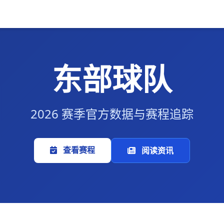
东部球队
2026 赛季官方数据与赛程追踪
查看赛程
阅读资讯