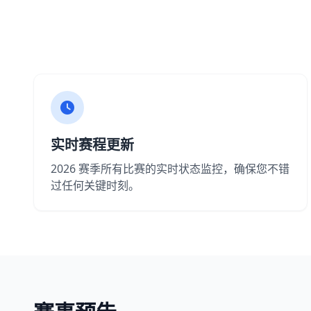
实时赛程更新
2026 赛季所有比赛的实时状态监控，确保您不错
过任何关键时刻。